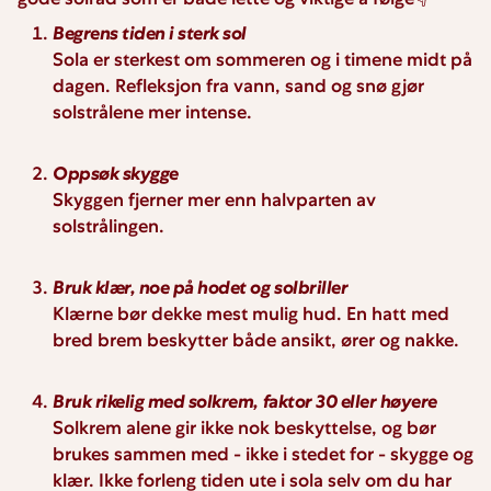
gode solråd som er både lette og viktige å følge👇
Begrens tiden i sterk sol
Sola er sterkest om sommeren og i timene midt på
dagen. Refleksjon fra vann, sand og snø gjør
solstrålene mer intense.
Oppsøk skygge
Skyggen fjerner mer enn halvparten av
solstrålingen.
Bruk klær, noe på hodet og solbriller
Klærne bør dekke mest mulig hud. En hatt med
bred brem beskytter både ansikt, ører og nakke.
Bruk rikelig med solkrem, faktor 30 eller høyere
Solkrem alene gir ikke nok beskyttelse, og bør
brukes sammen med - ikke i stedet for - skygge og
klær. Ikke forleng tiden ute i sola selv om du har